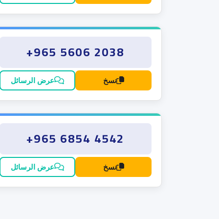
+965 5606 2038
نسخ
عرض الرسائل
+965 6854 4542
نسخ
عرض الرسائل