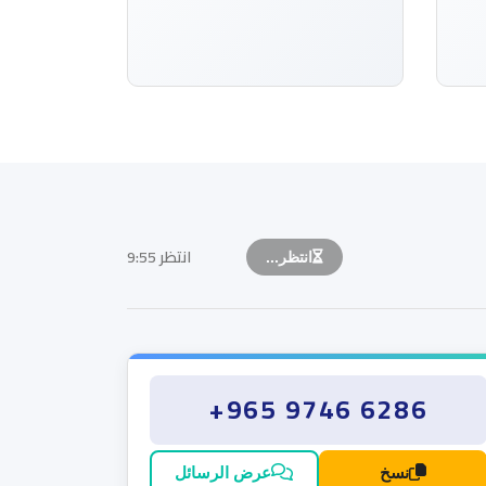
انتظر 9:55
انتظر...
+965 9746 6286
نسخ
عرض الرسائل