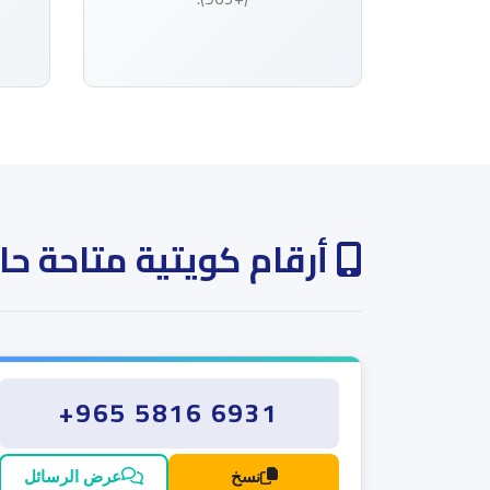
أرقام كويتية متاحة حالي
+965 5816 6931
نسخ
عرض الرسائل