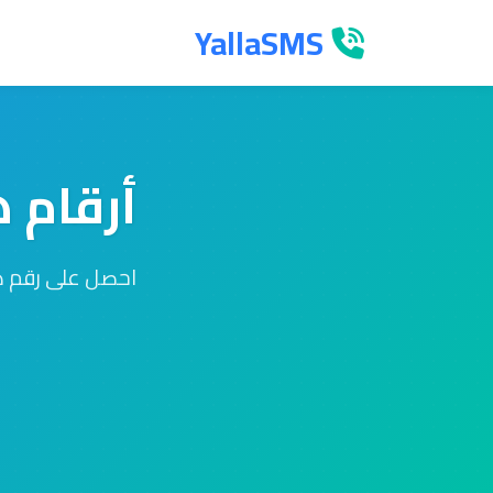
YallaSMS
أرقام 