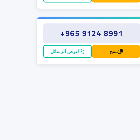
+965 9124 8991
نسخ
عرض الرسائل