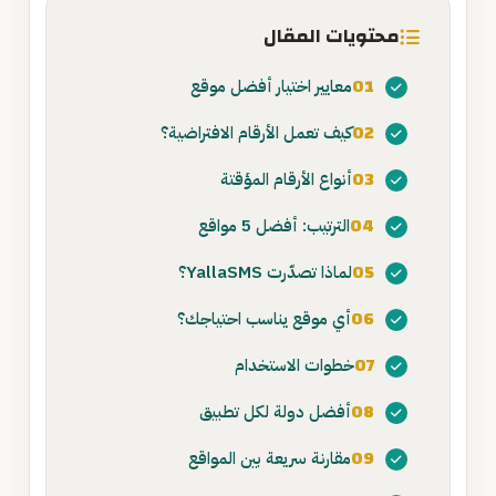
محتويات المقال
01
معايير اختيار أفضل موقع
02
كيف تعمل الأرقام الافتراضية؟
03
أنواع الأرقام المؤقتة
04
الترتيب: أفضل 5 مواقع
05
لماذا تصدّرت YallaSMS؟
06
أي موقع يناسب احتياجك؟
07
خطوات الاستخدام
08
أفضل دولة لكل تطبيق
09
مقارنة سريعة بين المواقع