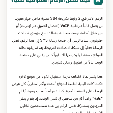
كيف تعمل الأرقام الافتراضية تقنياً؟
الرقم الافتراضي لا يرتبط بشريحة SIM فعلية داخل جهاز معين،
بل يعمل غالباً عبر تقنية
VoIP
(الاتصال الصوتي عبر الإنترنت) أو
من خلال أنظمة توجيه سحابية متعاقدة مع مزودي اتصالات
حقيقيين. عندما ترسل أي خدمة رسالة SMS إلى هذا الرقم، تصل
الرسالة فعلياً إلى شبكة الاتصالات المرتبطة به، ثم يقوم نظام
الموقع باستقبالها وعرضها لك فوراً كنص رقمي على صفحة
الويب بدلاً من تطبيق رسائل تقليدي.
هذا يفسر لماذا تختلف سرعة استقبال الكود من موقع لآخر؛
فكلما كانت البنية التقنية للموقع أحدث وأكثر استقراراً، كان عرض
الرسالة على الصفحة أسرع. كما يفسر أيضاً سبب وجود أرقام
"عامة" يراها أكثر من شخص في نفس الوقت، إذ يقوم بعض
المزودين بمشاركة نفس الرقم بين عدة مستخدمين لتقليل