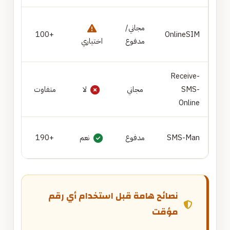
من ي
مجاني/
OnlineSIM
+100
خصو
مدفوع
اختياري
إضاف
Receive-
التج
SMS-
مجاني
لا
متفاوت
العر
Online
المط
SMS-Man
مدفوع
نعم
+190
والأت
نصائح هامة قبل استخدام أي رقم
مؤقت